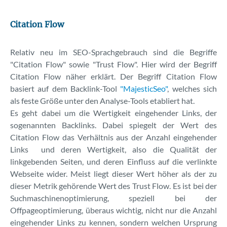
SEO-Lexikon
Citation
Flow
Keyword-Tool
Relativ neu im SEO-Sprachgebrauch sind die Begriffe
Kontakt
"Citation Flow" sowie "Trust Flow". Hier wird der Begriff
Citation Flow näher erklärt. Der Begriff Citation Flow
Über uns
basiert auf dem Backlink-Tool
"MajesticSeo"
, welches sich
als feste Größe unter den Analyse-Tools etabliert hat.
Es geht dabei um die Wertigkeit eingehender Links, der
sogenannten Backlinks. Dabei spiegelt der Wert des
Citation Flow das Verhältnis aus der Anzahl eingehender
Links und deren Wertigkeit, also die Qualität der
linkgebenden Seiten, und deren Einfluss auf die verlinkte
Webseite wider. Meist liegt dieser Wert höher als der zu
dieser Metrik gehörende Wert des Trust Flow. Es ist bei der
Suchmaschinenoptimierung, speziell bei der
Offpageoptimierung, überaus wichtig, nicht nur die Anzahl
eingehender Links zu kennen, sondern welchen Ursprung